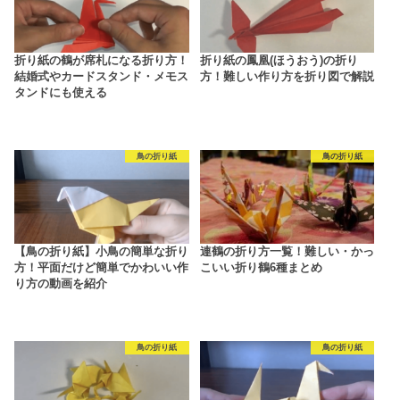
折り紙の鶴が席札になる折り方！
折り紙の鳳凰(ほうおう)の折り
結婚式やカードスタンド・メモス
方！難しい作り方を折り図で解説
タンドにも使える
鳥の折り紙
鳥の折り紙
【鳥の折り紙】小鳥の簡単な折り
連鶴の折り方一覧！難しい・かっ
方！平面だけど簡単でかわいい作
こいい折り鶴6種まとめ
り方の動画を紹介
鳥の折り紙
鳥の折り紙