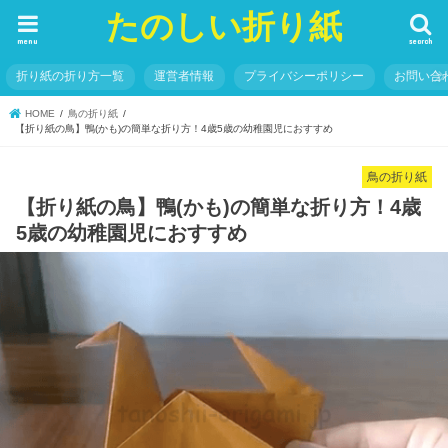
たのしい折り紙
menu
search
折り紙の折り方一覧
運営者情報
プライバシーポリシー
お問い合
HOME
鳥の折り紙
【折り紙の鳥】鴨(かも)の簡単な折り方！4歳5歳の幼稚園児におすすめ
鳥の折り紙
【折り紙の鳥】鴨(かも)の簡単な折り方！4歳
5歳の幼稚園児におすすめ