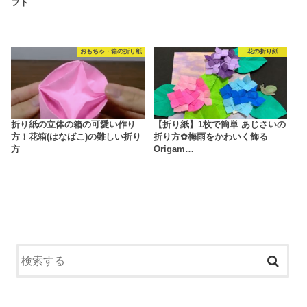
フト
おもちゃ・箱の折り紙
花の折り紙
折り紙の立体の箱の可愛い作り
【折り紙】1枚で簡単 あじさいの
方！花箱(はなばこ)の難しい折り
折り方✿梅雨をかわいく飾る
方
Origam…