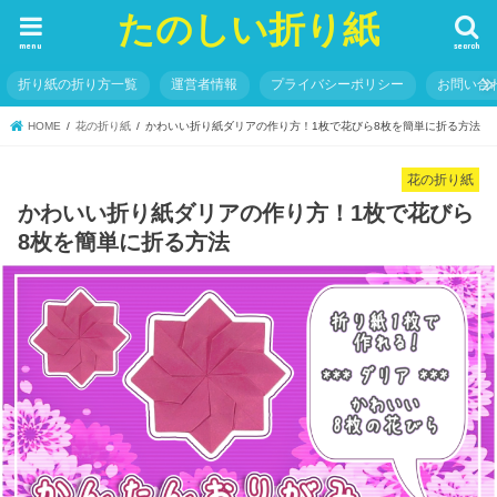
たのしい折り紙
menu
search
折り紙の折り方一覧
運営者情報
プライバシーポリシー
お問い合
HOME
花の折り紙
かわいい折り紙ダリアの作り方！1枚で花びら8枚を簡単に折る方法
花の折り紙
かわいい折り紙ダリアの作り方！1枚で花びら
8枚を簡単に折る方法