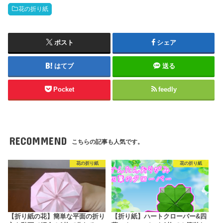
花の折り紙
ポスト
シェア
はてブ
送る
Pocket
feedly
RECOMMEND
こちらの記事も人気です。
花の折り紙
花の折り紙
【折り紙の花】簡単な平面の折り
【折り紙】ハートクローバー&四