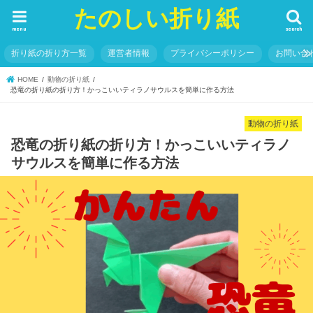
たのしい折り紙
menu
search
折り紙の折り方一覧
運営者情報
プライバシーポリシー
お問い合
HOME
動物の折り紙
恐竜の折り紙の折り方！かっこいいティラノサウルスを簡単に作る方法
動物の折り紙
恐竜の折り紙の折り方！かっこいいティラノ
サウルスを簡単に作る方法