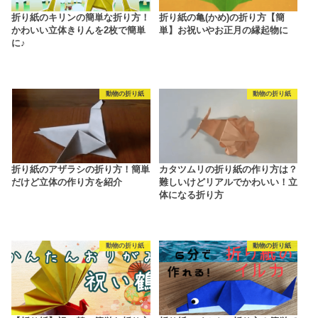
折り紙のキリンの簡単な折り方！
折り紙の亀(かめ)の折り方【簡
かわいい立体きりんを2枚で簡単
単】お祝いやお正月の縁起物に
に♪
動物の折り紙
動物の折り紙
折り紙のアザラシの折り方！簡単
カタツムリの折り紙の作り方は？
だけど立体の作り方を紹介
難しいけどリアルでかわいい！立
体になる折り方
動物の折り紙
動物の折り紙