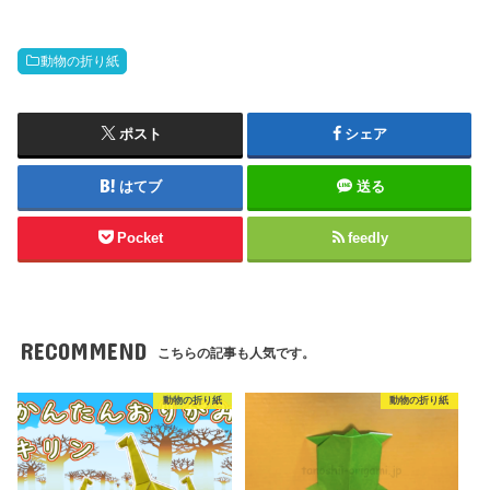
動物の折り紙
ポスト
シェア
はてブ
送る
Pocket
feedly
RECOMMEND
こちらの記事も人気です。
動物の折り紙
動物の折り紙