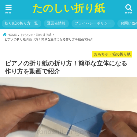
たのしい折り紙
menu
search
折り紙の折り方一覧
運営者情報
プライバシーポリシー
お問い合
HOME
おもちゃ・箱の折り紙
ピアノの折り紙の折り方！簡単な立体になる作り方を動画で紹介
おもちゃ・箱の折り紙
ピアノの折り紙の折り方！簡単な立体になる
作り方を動画で紹介