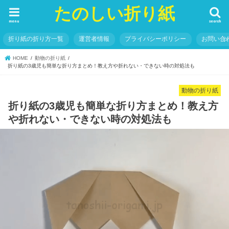
たのしい折り紙
menu
search
折り紙の折り方一覧
運営者情報
プライバシーポリシー
お問い合
HOME
動物の折り紙
折り紙の3歳児も簡単な折り方まとめ！教え方や折れない・できない時の対処法も
動物の折り紙
折り紙の3歳児も簡単な折り方まとめ！教え方
や折れない・できない時の対処法も