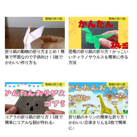
動物の折り紙
動物の折り紙
折り紙の動物の折り方まとめ！簡
恐竜の折り紙の折り方！かっこい
単で平面なので子供向け！1枚で
いティラノサウルスを簡単に作る
かわいい作り方も
方法
動物の折り紙
動物の折り紙
コアラの折り紙の折り方！1枚で
折り紙のキリンの簡単な折り方！
簡単にリアルな顔が作れる♪
かわいい立体きりんを2枚で簡単
に♪