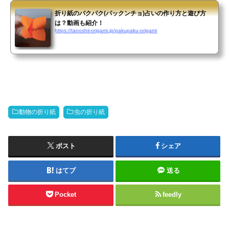
折り紙のパクパク(パックンチョ)占いの作り方と遊び方
は？動画も紹介！
https://tanoshii-origami.jp/pakupaku-origami
動物の折り紙
虫の折り紙
ポスト
シェア
はてブ
送る
Pocket
feedly