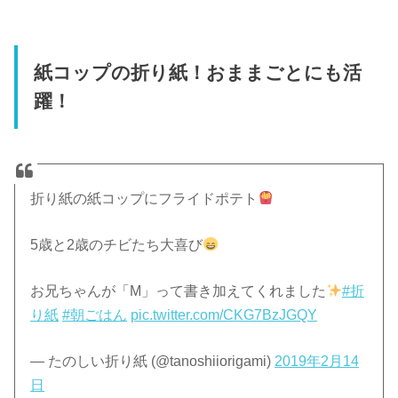
紙コップの折り紙！おままごとにも活
躍！
折り紙の紙コップにフライドポテト
5歳と2歳のチビたち大喜び
お兄ちゃんが「M」って書き加えてくれました
#折
り紙
#朝ごはん
pic.twitter.com/CKG7BzJGQY
— たのしい折り紙 (@tanoshiiorigami)
2019年2月14
日