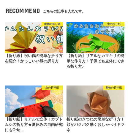
RECOMMEND
こちらの記事も人気です。
動物の折り紙
虫の折り紙
【折り紙】祝い鶴の簡単な折り方
【折り紙】リアルなカマキリの簡
を紹介！かっこいい鶴の折り方
単な作り方！子供でも立体にでき
る折り方♪
虫の折り紙
動物の折り紙
【折り紙】リアルで立体！カブト
折り紙のきつねの簡単な折り方！
ムシの折り方★夏休みの自由研究
顔がパクパク動くおしゃべりキツ
にもOrig…
ネ